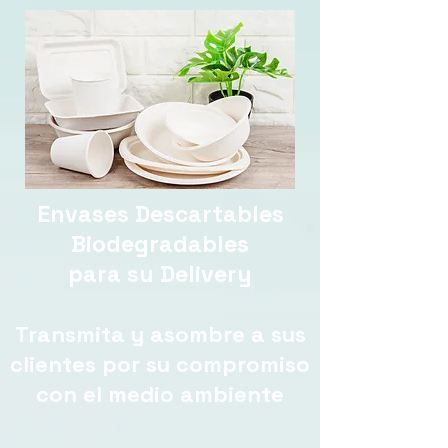
Envases Descartables
Biodegradables
para su Delivery
Transmita y asombre a sus
clientes por su compromiso
con el medio ambiente