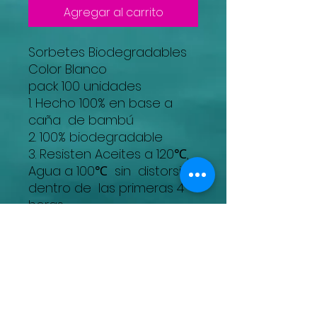
Agregar al carrito
Sorbetes Biodegradables
Color Blanco
pack 100 unidades
1. Hecho 100% en base a
caña de bambú
2. 100% biodegradable
3. Resisten Aceites a 120℃,
Agua a 100℃ sin distorsión
dentro de las primeras 4
horas
4.Se pueden usar en
hornos microondas, horno
y refrigerador
5. Se desintegran bajo
tierra
No es papel, no hay tala