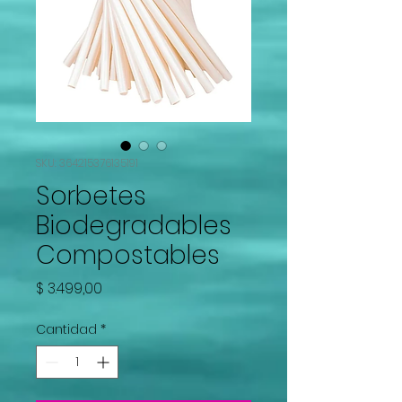
SKU: 364215376135191
Sorbetes
Biodegradables
Compostables
Precio
$ 3.499,00
Cantidad
*